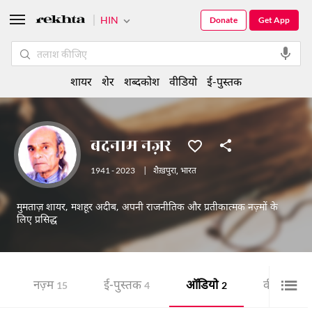
HIN
Donate
Get App
शायर
शेर
शब्दकोश
वीडियो
ई-पुस्तक
बदनाम नज़र
1941 - 2023
|
शैख़पुरा
,
भारत
मुमताज़ शायर, मशहूर अदीब, अपनी राजनीतिक और प्रतीकात्मक नज़्मों के
लिए प्रसिद्ध
नज़्म
ई-पुस्तक
ऑडियो
वीडियो
15
4
2
2