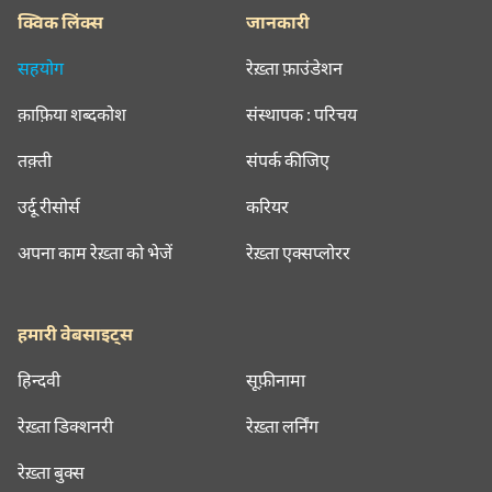
क्विक लिंक्स
जानकारी
सहयोग
रेख़्ता फ़ाउंडेशन
क़ाफ़िया शब्दकोश
संस्थापक : परिचय
तक़्ती
संपर्क कीजिए
उर्दू रीसोर्स
करियर
अपना काम रेख़्ता को भेजें
रेख़्ता एक्सप्लोरर
हमारी वेबसाइट्स
हिन्दवी
सूफ़ीनामा
रेख़्ता डिक्शनरी
रेख़्ता लर्निंग
रेख़्ता बुक्स