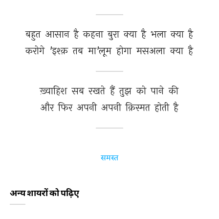
बहुत 
आसान 
है 
कहना 
बुरा 
क्या 
है 
भला 
क्या 
है 
करोगे 
'इश्क़ 
तब 
मा'लूम 
होगा 
मसअला 
क्या 
है 
ख़्वाहिश 
सब 
रखते 
हैं 
तुझ 
को 
पाने 
की 
और 
फिर 
अपनी 
अपनी 
क़िस्मत 
होती 
है 
समस्त
अन्य शायरों को पढ़िए