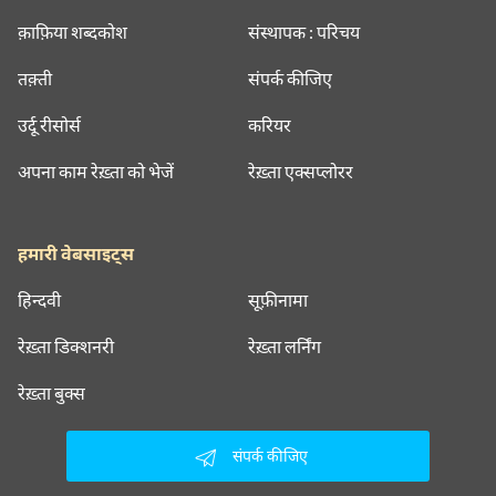
क़ाफ़िया शब्दकोश
संस्थापक : परिचय
तक़्ती
संपर्क कीजिए
उर्दू रीसोर्स
करियर
अपना काम रेख़्ता को भेजें
रेख़्ता एक्सप्लोरर
हमारी वेबसाइट्स
हिन्दवी
सूफ़ीनामा
रेख़्ता डिक्शनरी
रेख़्ता लर्निंग
रेख़्ता बुक्स
संपर्क कीजिए