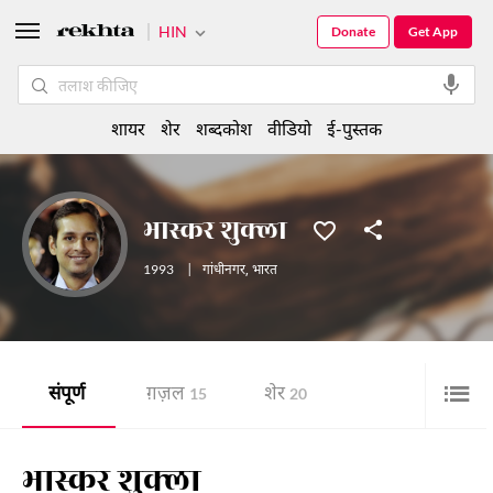
HIN
Donate
Get App
शायर
शेर
शब्दकोश
वीडियो
ई-पुस्तक
भास्कर शुक्ला
1993
|
गांधीनगर
,
भारत
संपूर्ण
ग़ज़ल
शेर
15
20
भास्कर शुक्ला