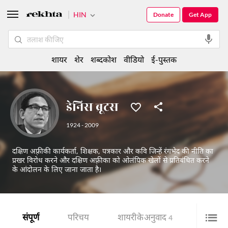
HIN
Donate
Get App
शायर
शेर
शब्दकोश
वीडियो
ई-पुस्तक
डेनिस ब्रूटस
1924 - 2009
दक्षिण अफ़्रीकी कार्यकर्ता, शिक्षक, पत्रकार और कवि जिन्हें रंगभेद की नीति का
प्रखर विरोध करने और दक्षिण अफ़्रीका को ओलंपिक खेलों से प्रतिबंधित करने
के आंदोलन के लिए जाना जाता है।
संपूर्ण
परिचय
शायरी के अनुवाद
4