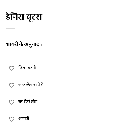
डेनिस ब्रूटस
शायरी के अनुवाद
4
जिला-वतनी
आज जेल-ख़ाने में
सर-फिरे लोग
आवाज़ें