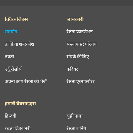
क्विक लिंक्स
जानकारी
सहयोग
रेख़्ता फ़ाउंडेशन
क़ाफ़िया शब्दकोश
संस्थापक : परिचय
तक़्ती
संपर्क कीजिए
उर्दू रीसोर्स
करियर
अपना काम रेख़्ता को भेजें
रेख़्ता एक्सप्लोरर
हमारी वेबसाइट्स
हिन्दवी
सूफ़ीनामा
रेख़्ता डिक्शनरी
रेख़्ता लर्निंग