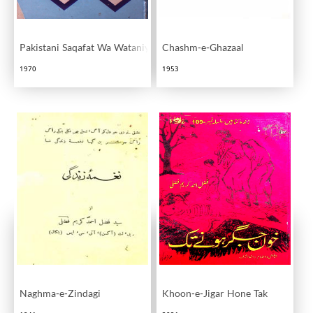
Pakistani Saqafat Wa Wataniyyat Ke Chand Pahlu
Chashm-e-Ghazaal
1970
1953
Naghma-e-Zindagi
Khoon-e-Jigar Hone Tak