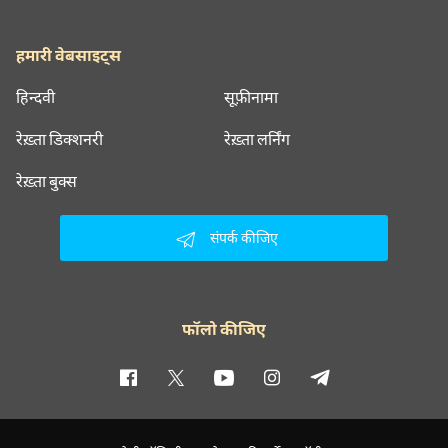
हमारी वेबसाइट्स
हिन्दवी
सूफ़ीनामा
रेख़्ता डिक्शनरी
रेख़्ता लर्निंग
रेख़्ता बुक्स
संपर्क कीजिए
फॉलो कीजिए