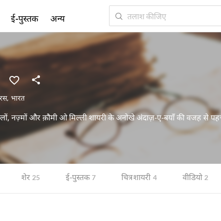
ई-पुस्तक
अन्य
रस
,
भारत
़लों, नज़्मों और क़ौमी ओ मिल्ली शायरी के अनोखे अंदाज़-ए-बयाँ की वजह से पहचा
शेर
ई-पुस्तक
चित्र शायरी
वीडियो
25
7
4
2