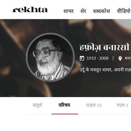
शायर
शेर
शब्दकोश
वीडियो
हफ़ीज़ बनारसी
1933 - 2008
|
बना
उर्दू के मशहूर शायर, अपनी ग़ज
संपूर्ण
परिचय
ग़ज़ल
नज़्म
33
1