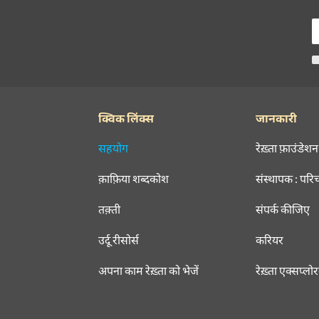
क्विक लिंक्स
जानकारी
सहयोग
रेख़्ता फ़ाउंडेशन
क़ाफ़िया शब्दकोश
संस्थापक : परि
तक़्ती
संपर्क कीजिए
उर्दू रीसोर्स
करियर
अपना काम रेख़्ता को भेजें
रेख़्ता एक्सप्लो