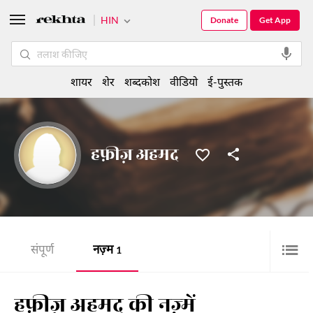
HIN
Donate
Get App
शायर
शेर
शब्दकोश
वीडियो
ई-पुस्तक
हफ़ीज़ अहमद
संपूर्ण
नज़्म
1
हफ़ीज़ अहमद की नज़्में