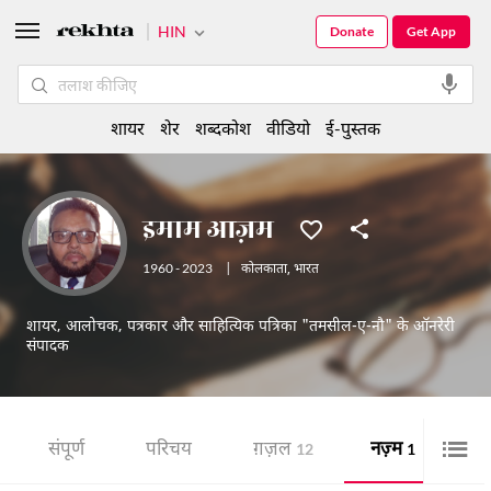
HIN
Donate
Get App
शायर
शेर
शब्दकोश
वीडियो
ई-पुस्तक
इमाम आज़म
1960 - 2023
|
कोलकाता
,
भारत
शायर, आलोचक, पत्रकार और साहित्यिक पत्रिका "तमसील-ए-नौ" के ऑनरेरी
संपादक
संपूर्ण
परिचय
ग़ज़ल
नज़्म
शे
12
1