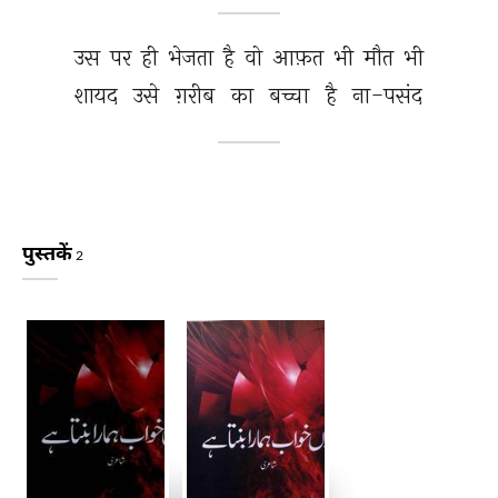
उस 
पर 
ही 
भेजता 
है 
वो 
आफ़त 
भी 
मौत 
भी 
शायद 
उसे 
ग़रीब 
का 
बच्चा 
है 
ना-पसंद 
पुस्तकें
2