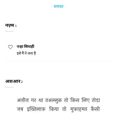
समस्त
नज़्म
1
नन्हा सिपाही
इसे मैं ने जना है
अशआर
2
अज़ीज़ 
गर 
था 
तअल्लुक़ 
तो 
किस 
लिए 
तोड़ा 
जब 
इख़्तिलाफ़ 
किया 
तो 
मुफ़ाहमत 
कैसी 