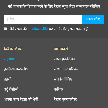
इक़बाल बानो
नई जानकारियाँ प्राप्त करने के लिए रेख़्ता न्यूज़ लेटर सब्स्क्राइब कीजिए
इक़बाल बानो
मैंने रेख़्ता की
गोपनीयता नीति
पढ़ ली है और इससे सहमत हूँ
इक़बाल बानो
इक़बाल बानो
क्विक लिंक्स
जानकारी
इक़बाल बानो
सहयोग
रेख़्ता फ़ाउंडेशन
क़ाफ़िया शब्दकोश
संस्थापक : परिचय
इक़बाल बानो
तक़्ती
संपर्क कीजिए
इक़बाल बानो
उर्दू रीसोर्स
करियर
इक़बाल बानो
अपना काम रेख़्ता को भेजें
रेख़्ता एक्सप्लोरर