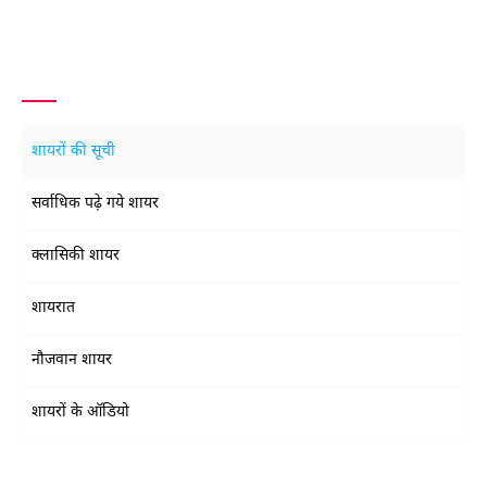
इक़बाल बानो
इक़बाल बानो
शायरों की सूची
इक़बाल बानो
सर्वाधिक पढ़े गये शायर
इक़बाल बानो
क्लासिकी शायर
इक़बाल बानो
शायरात
नौजवान शायर
इक़बाल बानो
शायरों के ऑडियो
इक़बाल बानो
इक़बाल बानो