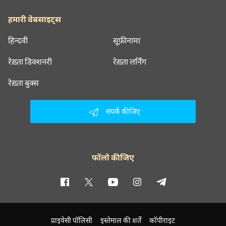
इक़बाल बानो
हमारी वेबसाइट्स
इक़बाल बानो
हिन्दवी
सूफ़ीनामा
रेख़्ता डिक्शनरी
रेख़्ता लर्निंग
इक़बाल बानो
रेख़्ता बुक्स
मिरे दिल, मिरे मुसाफ़िर
इक़बाल बानो
संपर्क कीजिए
इक़बाल बानो
इक़बाल बानो
फॉलो कीजिए
इक़बाल बानो
इक़बाल बानो
प्राइवेसी पॉलिसी
इस्तेमाल की शर्तें
कॉपीराइट