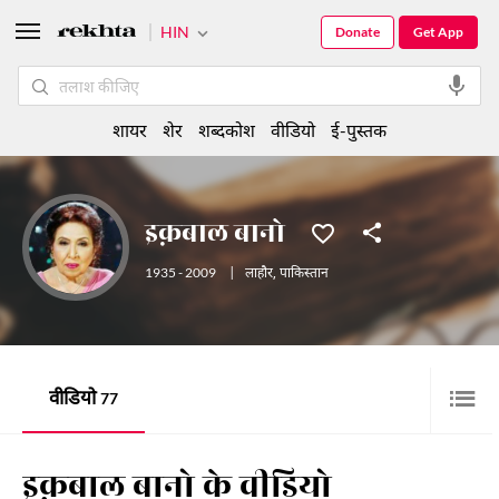
HIN
Donate
Get App
शायर
शेर
शब्दकोश
वीडियो
ई-पुस्तक
इक़बाल बानो
1935 - 2009
|
लाहौर
,
पाकिस्तान
वीडियो
77
इक़बाल बानो के वीडियो