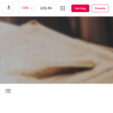
HIN
LOG IN
Get App
Donate