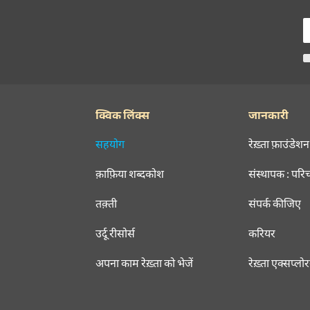
क्विक लिंक्स
जानकारी
सहयोग
रेख़्ता फ़ाउंडेशन
क़ाफ़िया शब्दकोश
संस्थापक : परि
तक़्ती
संपर्क कीजिए
उर्दू रीसोर्स
करियर
अपना काम रेख़्ता को भेजें
रेख़्ता एक्सप्लो