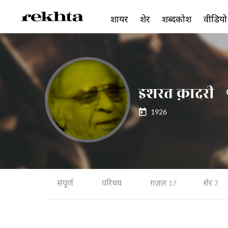
शायर
शेर
शब्दकोश
वीडियो
इशरत क़ादरी
1926
संपूर्ण
परिचय
ग़ज़ल
शेर
17
7