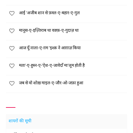
आई 'अजीब शान से फ़स्ल-ए-बहार-ए-गुल
मानूस-ए-इज़्तिराब था वक़्फ़-ए-गुदाज़ था
आज यूँ नाला-ए-ग़म 'इश्क़ ने आग़ाज़ किया
मता'-ए-हुस्न-ए-‘ऐश-ए-जावेदाँ मा'लूम होती है
जब से वो शोख़ माइल-ए-जौर-ओ-जफ़ा हुआ
शायरों की सूची