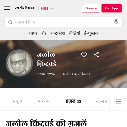
HIN
Donate
Get App
शायर
शेर
शब्दकोश
वीडियो
ई-पुस्तक
जलील
क़िदवई
1904 - 1996
|
इस्लामाबाद
,
पाकिस्तान
संपूर्ण
परिचय
ग़ज़ल
नज़्म
शे
33
8
जलील क़िदवई की ग़ज़लें