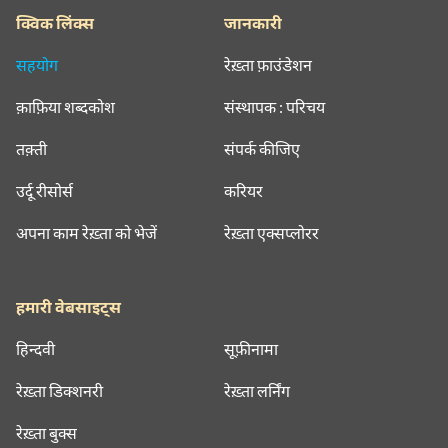
क्विक लिंक्स
जानकारी
सहयोग
रेख़्ता फ़ाउंडेशन
क़ाफ़िया शब्दकोश
संस्थापक : परिचय
तक़्ती
संपर्क कीजिए
उर्दू रीसोर्स
करियर
अपना काम रेख़्ता को भेजें
रेख़्ता एक्सप्लोरर
हमारी वेबसाइट्स
हिन्दवी
सूफ़ीनामा
रेख़्ता डिक्शनरी
रेख़्ता लर्निंग
रेख़्ता बुक्स