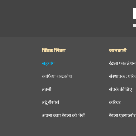
क्विक लिंक्स
जानकारी
सहयोग
रेख़्ता फ़ाउंडेशन
क़ाफ़िया शब्दकोश
संस्थापक : परि
तक़्ती
संपर्क कीजिए
उर्दू रीसोर्स
करियर
अपना काम रेख़्ता को भेजें
रेख़्ता एक्सप्लो