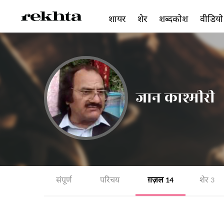
शायर
शेर
शब्दकोश
वीडियो
जान काश्मीरी
संपूर्ण
परिचय
ग़ज़ल
शेर
14
3