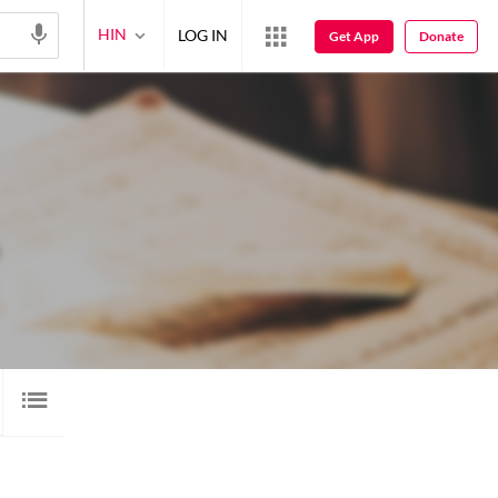
HIN
LOG IN
Get App
Donate