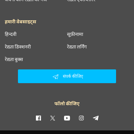
हमारी वेबसाइट्स
हिन्दवी
सूफ़ीनामा
रेख़्ता डिक्शनरी
रेख़्ता लर्निंग
रेख़्ता बुक्स
संपर्क कीजिए
फॉलो कीजिए