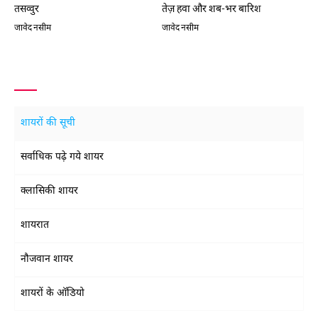
तसव्वुर
तेज़ हवा और शब-भर बारिश
वो
जावेद नसीम
जावेद नसीम
जा
शायरों की सूची
सर्वाधिक पढ़े गये शायर
क्लासिकी शायर
शायरात
नौजवान शायर
शायरों के ऑडियो