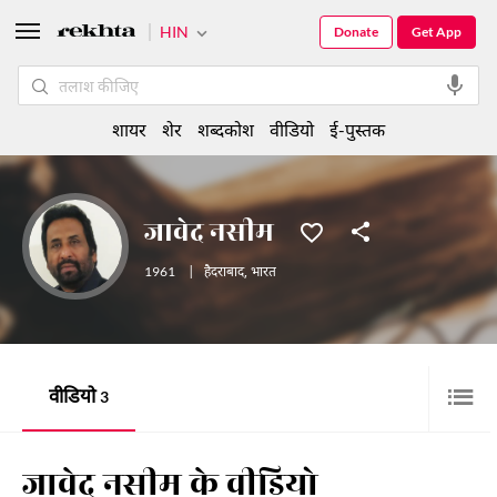
HIN
Donate
Get App
शायर
शेर
शब्दकोश
वीडियो
ई-पुस्तक
जावेद नसीम
1961
|
हैदराबाद
,
भारत
वीडियो
3
जावेद नसीम के वीडियो