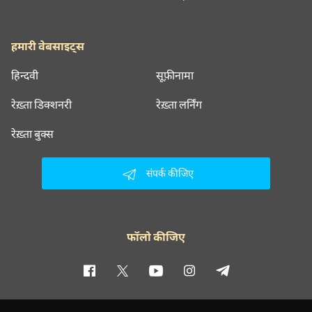
हमारी वेबसाइट्स
हिन्दवी
सूफ़ीनामा
रेख़्ता डिक्शनरी
रेख़्ता लर्निंग
रेख़्ता बुक्स
संपर्क कीजिए
फॉलो कीजिए