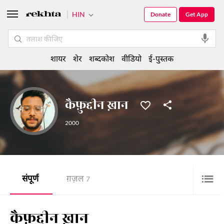
HIN
Donate
Get App
शायर
शेर
शब्दकोश
वीडियो
ई-पुस्तक
कैफ़ुद्दीन ख़ान
2000
संपूर्ण
ग़ज़ल
7
कैफ़ुद्दीन ख़ान