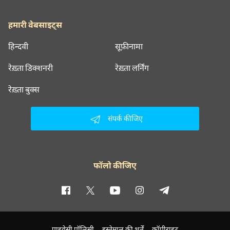
हमारी वेबसाइट्स
हिन्दवी
सूफ़ीनामा
रेख़्ता डिक्शनरी
रेख़्ता लर्निंग
रेख़्ता बुक्स
संपर्क कीजिए
फॉलो कीजिए
प्राइवेसी पॉलिसी
इस्तेमाल की शर्तें
कॉपीराइट