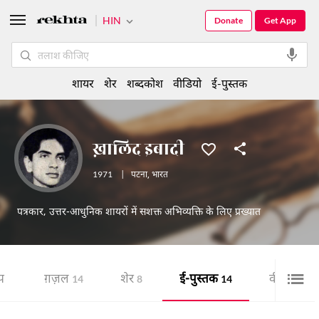
HIN
Donate
Get App
शायर
शेर
शब्दकोश
वीडियो
ई-पुस्तक
ख़ालिद इबादी
1971
|
पटना
,
भारत
पत्रकार, उत्तर-आधुनिक शायरों में सशक्त अभिव्यक्ति के लिए प्रख्यात
य
ग़ज़ल
शेर
ई-पुस्तक
वीडियो
14
8
14
2