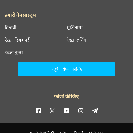
हमारी वेबसाइट्स
हिन्दवी
सूफ़ीनामा
रेख़्ता डिक्शनरी
रेख़्ता लर्निंग
रेख़्ता बुक्स
संपर्क कीजिए
फॉलो कीजिए