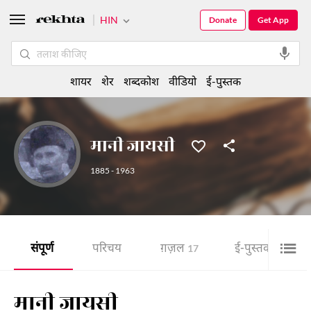
HIN
Donate
Get App
शायर
शेर
शब्दकोश
वीडियो
ई-पुस्तक
मानी जायसी
1885 - 1963
संपूर्ण
परिचय
ग़ज़ल
ई-पुस्तक
17
9
मानी जायसी