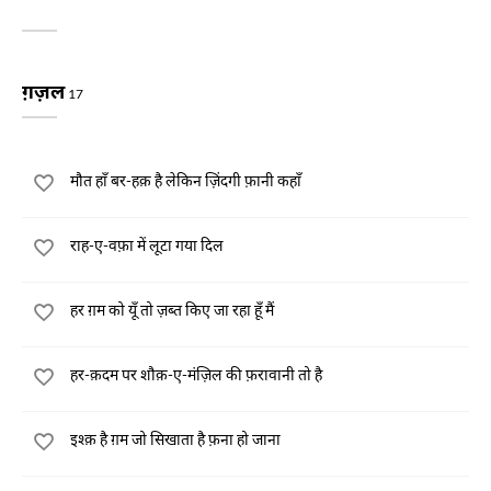
ग़ज़ल
17
मौत हाँ बर-हक़ है लेकिन ज़िंदगी फ़ानी कहाँ
राह-ए-वफ़ा में लूटा गया दिल
हर ग़म को यूँ तो ज़ब्त किए जा रहा हूँ मैं
हर-क़दम पर शौक़-ए-मंज़िल की फ़रावानी तो है
इश्क़ है ग़म जो सिखाता है फ़ना हो जाना