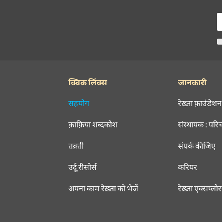
क्विक लिंक्स
जानकारी
सहयोग
रेख़्ता फ़ाउंडेशन
क़ाफ़िया शब्दकोश
संस्थापक : परि
तक़्ती
संपर्क कीजिए
उर्दू रीसोर्स
करियर
अपना काम रेख़्ता को भेजें
रेख़्ता एक्सप्लो