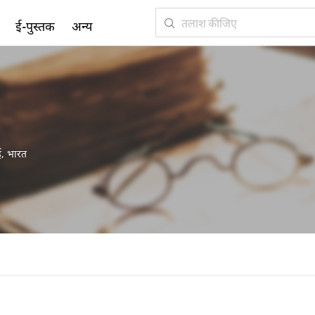
ई-पुस्तक
अन्य
ई
,
भारत