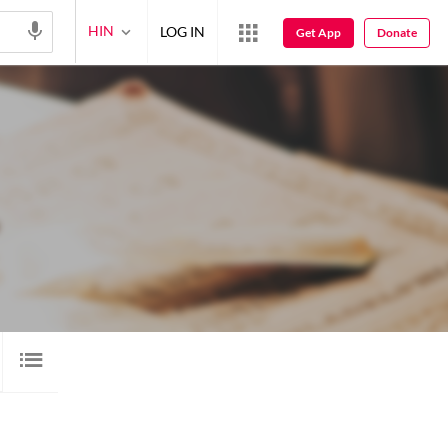
HIN
LOG IN
Get App
Donate