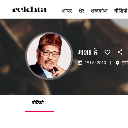
शायर
शेर
शब्दकोश
वीडियो
मन्ना डे
1919 - 2013
|
मुंब
वीडियो
1