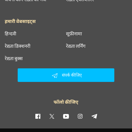
हमारी वेबसाइट्स
हिन्दवी
सूफ़ीनामा
रेख़्ता डिक्शनरी
रेख़्ता लर्निंग
रेख़्ता बुक्स
संपर्क कीजिए
फॉलो कीजिए