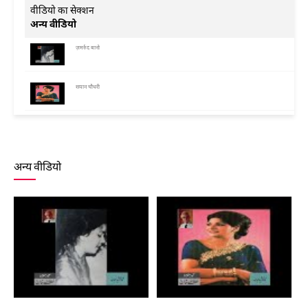
वीडियो का सेक्शन
अन्य वीडियो
ज़मर्रुद बानो
सयान चौधरी
mirza rafi sauda
ज़िया मोहीउद्दीन
अन्य वीडियो
गुल फेंके है औरों की तरफ़ बल्कि समर भी
बेगम अख़्तर
गुल फेंके है औरों की तरफ़ बल्कि समर भी
बेगम अख़्तर
गदा दस्त-ए-अहल-ए-करम देखते हैं
ज़मर्रुद बानो
गुल फेंके है औरों की तरफ़ बल्कि समर भी
बेगम अख़्तर