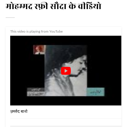
मोहम्मद रफ़ी सौदा के वीडियो
This video is playing from YouTube
ज़मर्रुद बानो