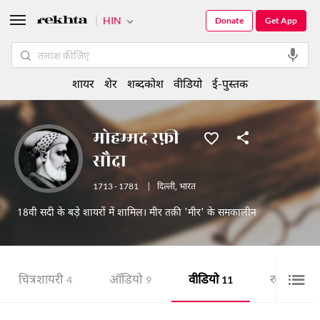
HIN
Donate
Get App
शायर
शेर
शब्दकोश
वीडियो
ई-पुस्तक
मोहम्मद रफ़ी
सौदा
1713 - 1781
|
दिल्ली
,
भारत
18वी सदी के बड़े शायरों में शामिल। मीर तक़ी 'मीर' के समकालीन
चित्र शायरी
ऑडियो
वीडियो
रुबाई
4
9
11
4