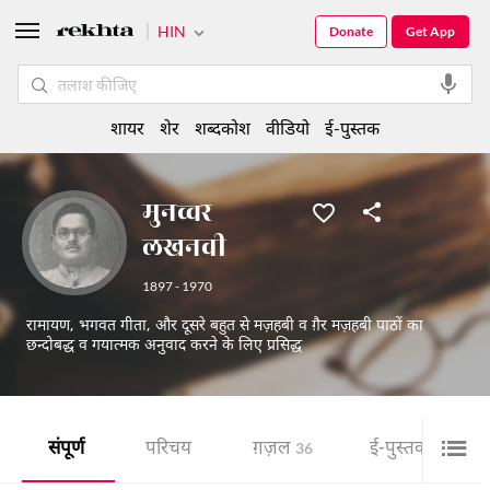
HIN
Donate
Get App
शायर
शेर
शब्दकोश
वीडियो
ई-पुस्तक
मुनव्वर
लखनवी
1897 - 1970
रामायण, भगवत गीता, और दूसरे बहुत से मज़हबी व ग़ैर मज़हबी पाठों का
छन्दोबद्ध व गयात्मक अनुवाद करने के लिए प्रसिद्ध
संपूर्ण
परिचय
ग़ज़ल
ई-पुस्तक
36
41