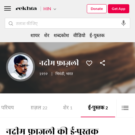
HIN
Donate
Get App
शायर
शेर
शब्दकोश
वीडियो
ई-पुस्तक
नदीम फ़ाज़ली
1959
|
भिवंडी
,
भारत
परिचय
ग़ज़ल
शेर
ई-पुस्तक
22
1
2
नदीम फ़ाज़ली की ई-पुस्तक