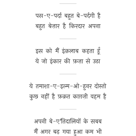
पस-ए-पर्दा 
बहुत 
बे-पर्दगी 
है 
बहुत 
बेज़ार 
है 
किरदार 
अपना 
इस 
को 
मैं 
इंक़लाब 
कहता 
हूँ 
ये 
जो 
इंकार 
की 
फ़ज़ा 
से 
उठा 
ये 
तमाशा-ए-इल्म-ओ-हुनर 
दोस्तो 
कुछ 
नहीं 
है 
फ़क़त 
काग़ज़ी 
वहम 
है 
अपनी 
बे-ए'तिदालियों 
के 
सबब 
मैं 
अगर 
बढ़ 
गया 
हुआ 
कम 
भी 