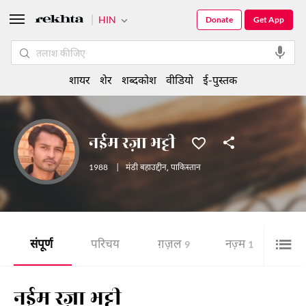
HIN
Donate
Get App
शायर
शेर
शब्दकोश
वीडियो
ई-पुस्तक
नईम रज़ा भट्टी
1988
|
मंडी बहाउद्दीन
,
पाकिस्तान
संपूर्ण
परिचय
ग़ज़ल
नज़्म
शेर
9
1
नईम रज़ा भट्टी