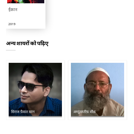
ईक़ान
2019
अन्य शायरों को पढ़िए
सिराज फ़ैसल ख़ान
अब्दुल्लतीफ़ शौक़