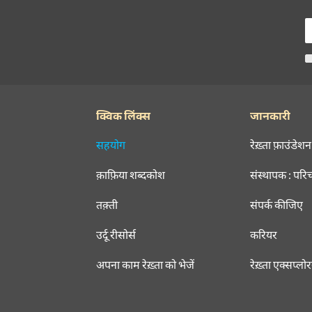
क्विक लिंक्स
जानकारी
सहयोग
रेख़्ता फ़ाउंडेशन
क़ाफ़िया शब्दकोश
संस्थापक : परि
तक़्ती
संपर्क कीजिए
उर्दू रीसोर्स
करियर
अपना काम रेख़्ता को भेजें
रेख़्ता एक्सप्लो