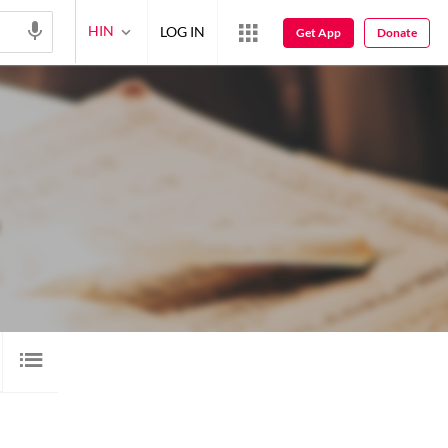
HIN
LOG IN
Get App
Donate