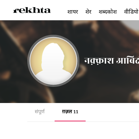
शायर
शेर
शब्दकोश
वीडियो
नक़्क़ाश आबिद
संपूर्ण
ग़ज़ल
11