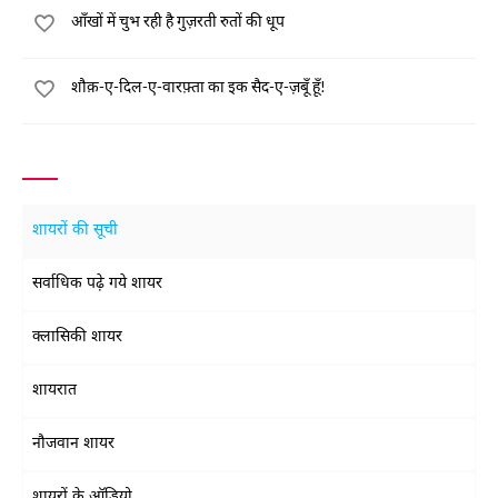
आँखों में चुभ रही है गुज़रती रुतों की धूप
शौक़-ए-दिल-ए-वारफ़्ता का इक सैद-ए-ज़बूँ हूँ!
शायरों की सूची
सर्वाधिक पढ़े गये शायर
क्लासिकी शायर
शायरात
नौजवान शायर
शायरों के ऑडियो