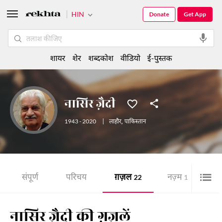
HIN
Donate
Get App
शायर
शेर
शब्दकोश
वीडियो
ई-पुस्तक
नासिर ज़ैदी
1943 - 2020
|
लाहौर
,
पाकिस्तान
संपूर्ण
परिचय
ग़ज़ल
नज़्म
शे
22
1
नासिर ज़ैदी की ग़ज़लें