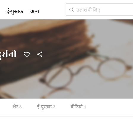
ई-पुस्तक
अन्य
्रानी
शेर
ई-पुस्तक
वीडियो
6
3
1