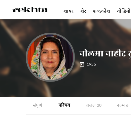
शायर
शेर
शब्दकोश
वीडियो
नीलमा नाहीद दुर
1955
संपूर्ण
परिचय
ग़ज़ल
नज़्म
20
6