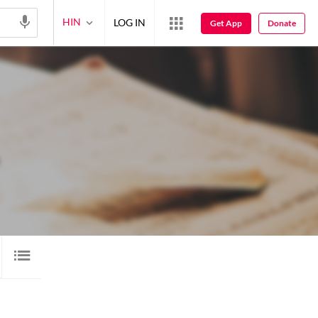
HIN
LOG IN
Get App
Donate