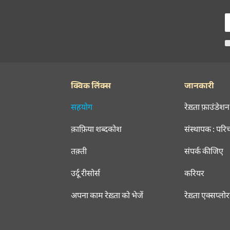
क्विक लिंक्स
जानकारी
सहयोग
रेख़्ता फ़ाउंडेशन
क़ाफ़िया शब्दकोश
संस्थापक : परि
तक़्ती
संपर्क कीजिए
उर्दू रीसोर्स
करियर
अपना काम रेख़्ता को भेजें
रेख़्ता एक्सप्लो