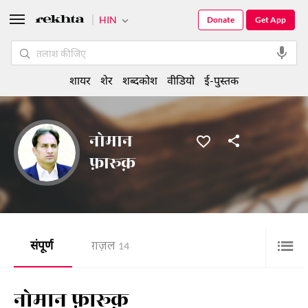
HIN
Donate
Get App
शायर
शेर
शब्दकोश
वीडियो
ई-पुस्तक
नोमान
फ़ारूक़
संपूर्ण
ग़ज़ल
14
नोमान फ़ारूक़