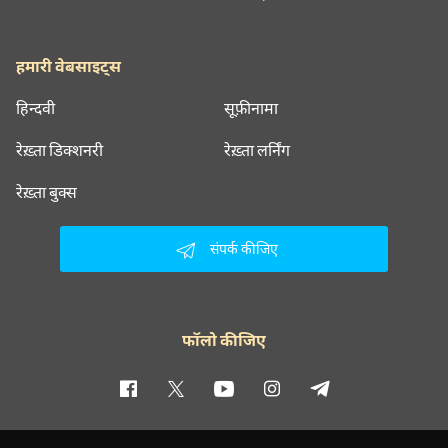
हमारी वेबसाइट्स
हिन्दवी
सूफ़ीनामा
रेख़्ता डिक्शनरी
रेख़्ता लर्निंग
रेख़्ता बुक्स
संपर्क कीजिए
फॉलो कीजिए