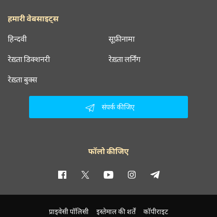
हमारी वेबसाइट्स
हिन्दवी
सूफ़ीनामा
रेख़्ता डिक्शनरी
रेख़्ता लर्निंग
रेख़्ता बुक्स
संपर्क कीजिए
फॉलो कीजिए
प्राइवेसी पॉलिसी
इस्तेमाल की शर्तें
कॉपीराइट