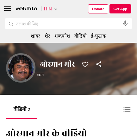
HIN
Donate
Get App
शायर
शेर
शब्दकोश
वीडियो
ई-पुस्तक
ओस्मान मीर
भारत
वीडियो
2
ओस्मान मीर के वीडियो