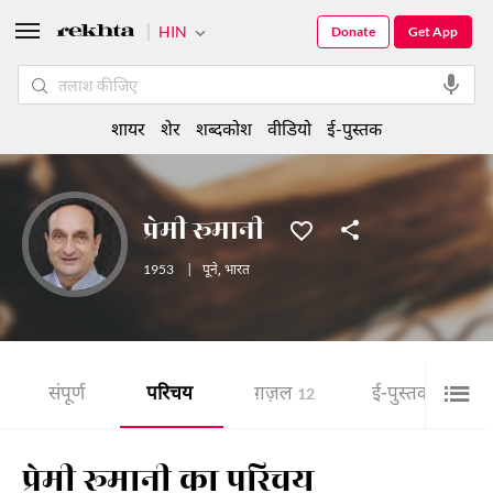
HIN
Donate
Get App
शायर
शेर
शब्दकोश
वीडियो
ई-पुस्तक
प्रेमी रूमानी
1953
|
पूने
,
भारत
संपूर्ण
परिचय
ग़ज़ल
ई-पुस्तक
12
18
प्रेमी रूमानी का परिचय