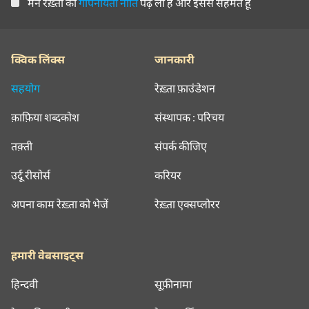
मैंने रेख़्ता की
गोपनीयता नीति
पढ़ ली है और इससे सहमत हूँ
क्विक लिंक्स
जानकारी
सहयोग
रेख़्ता फ़ाउंडेशन
क़ाफ़िया शब्दकोश
संस्थापक : परिचय
तक़्ती
संपर्क कीजिए
उर्दू रीसोर्स
करियर
अपना काम रेख़्ता को भेजें
रेख़्ता एक्सप्लोरर
हमारी वेबसाइट्स
हिन्दवी
सूफ़ीनामा