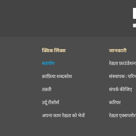
क्विक लिंक्स
जानकारी
सहयोग
रेख़्ता फ़ाउंडेशन
क़ाफ़िया शब्दकोश
संस्थापक : परि
तक़्ती
संपर्क कीजिए
उर्दू रीसोर्स
करियर
अपना काम रेख़्ता को भेजें
रेख़्ता एक्सप्लो