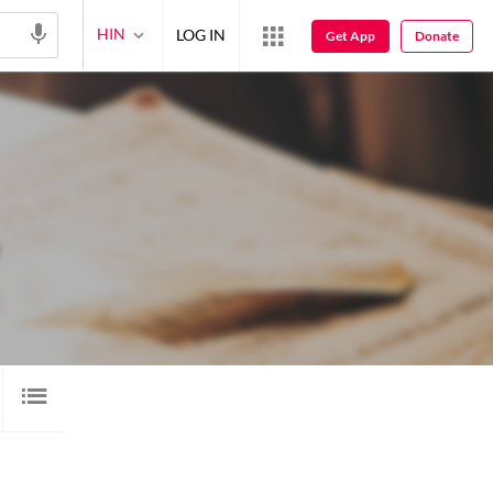
HIN
LOG IN
Get App
Donate