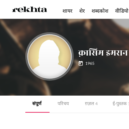
शायर
शेर
शब्दकोश
वीडियो
क़ासिम इमरान
1965
संपूर्ण
परिचय
ग़ज़ल
ई-पुस्तक
4