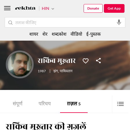
HIN
Donate
Get App
शायर
शेर
शब्दकोश
वीडियो
ई-पुस्तक
राकिब मुख़्तार
1987
|
झंग
,
पाकिस्तान
संपूर्ण
परिचय
ग़ज़ल
5
राकिब मुख़्तार की ग़ज़लें