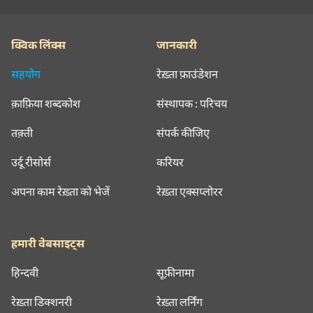
क्विक लिंक्स
जानकारी
सहयोग
रेख़्ता फ़ाउंडेशन
क़ाफ़िया शब्दकोश
संस्थापक : परिचय
तक़्ती
संपर्क कीजिए
उर्दू रीसोर्स
करियर
अपना काम रेख़्ता को भेजें
रेख़्ता एक्सप्लोरर
हमारी वेबसाइट्स
हिन्दवी
सूफ़ीनामा
रेख़्ता डिक्शनरी
रेख़्ता लर्निंग