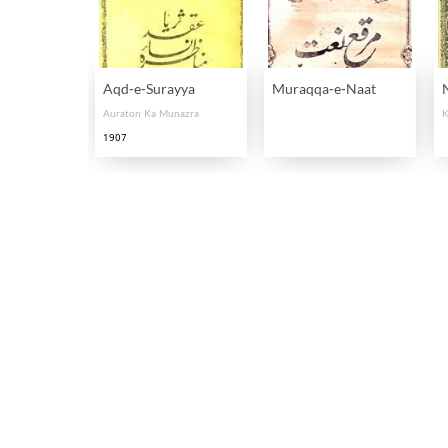
Aqd-e-Surayya
Muraqqa-e-Naat
Auraton Ka Munazra
K
1907