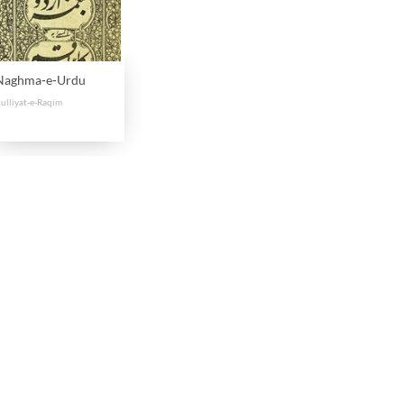
Naghma-e-Urdu
ulliyat-e-Raqim