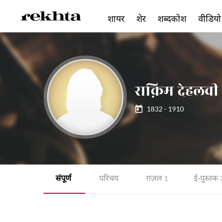
शायर
शेर
शब्दकोश
वीडियो
राक़िम देहलवी
1832 - 1910
संपूर्ण
परिचय
ग़ज़ल
ई-पुस्तक
1