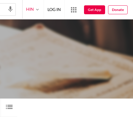
HIN
LOG IN
Get App
Donate