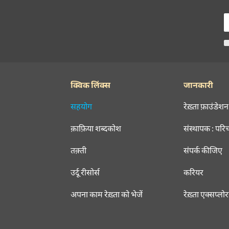
क्विक लिंक्स
जानकारी
सहयोग
रेख़्ता फ़ाउंडेशन
क़ाफ़िया शब्दकोश
संस्थापक : परि
तक़्ती
संपर्क कीजिए
उर्दू रीसोर्स
करियर
अपना काम रेख़्ता को भेजें
रेख़्ता एक्सप्लो