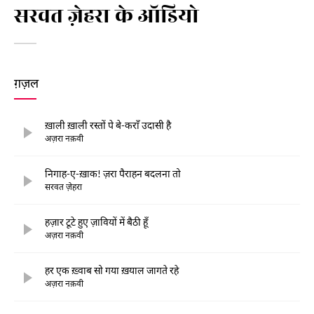
सरवत ज़ेहरा के ऑडियो
ग़ज़ल
ख़ाली ख़ाली रस्तों पे बे-कराँ उदासी है
अज़रा नक़वी
निगाह-ए-ख़ाक! ज़रा पैराहन बदलना तो
सरवत ज़ेहरा
हज़ार टूटे हुए ज़ावियों में बैठी हूँ
अज़रा नक़वी
हर एक ख़्वाब सो गया ख़याल जागते रहे
अज़रा नक़वी