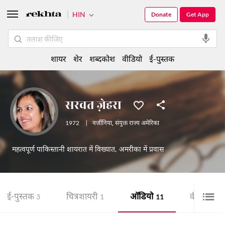
HIN
Donate
Get App
शायर
शेर
शब्दकोश
वीडियो
ई-पुस्तक
सरवत ज़ेहरा
1972
|
वर्जीनिया
,
संयुक्त राज्य अमेरिका
महत्वपूर्ण पाकिस्तानी शायरात में विख्यात, अमरीका में प्रवास
ई-पुस्तक
चित्र शायरी
ऑडियो
वीडियो
3
1
11
7