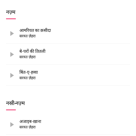
नज़्म
आमरियत का क़सीदा
सरवत ज़ेहरा
बे-परों की तितली
सरवत ज़ेहरा
बिंत-ए-हव्वा
सरवत ज़ेहरा
नस्री-नज़्म
अजाइब-ख़ाना
सरवत ज़ेहरा