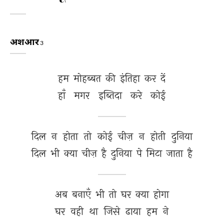
अशआर
3
हम 
मोहब्बत 
की 
इंतिहा 
कर 
दें 
हाँ 
मगर 
इब्तिदा 
करे 
कोई 
दिल 
न 
होता 
तो 
कोई 
चीज़ 
न 
होती 
दुनिया 
दिल 
भी 
क्या 
चीज़ 
है 
दुनिया 
पे 
मिटा 
जाता 
है 
अब 
बनाएँ 
भी 
तो 
घर 
क्या 
होगा 
घर 
वही 
था 
जिसे 
ढाया 
हम 
ने 