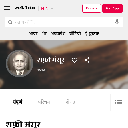
HIN
Donate
Get App
शायर
शेर
शब्दकोश
वीडियो
ई-पुस्तक
शफ़ी मंसूर
1914
संपूर्ण
परिचय
शेर
3
शफ़ी मंसूर