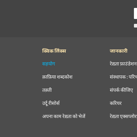
क्विक लिंक्स
जानकारी
सहयोग
रेख़्ता फ़ाउंडेशन
क़ाफ़िया शब्दकोश
संस्थापक : परि
तक़्ती
संपर्क कीजिए
उर्दू रीसोर्स
करियर
अपना काम रेख़्ता को भेजें
रेख़्ता एक्सप्लो