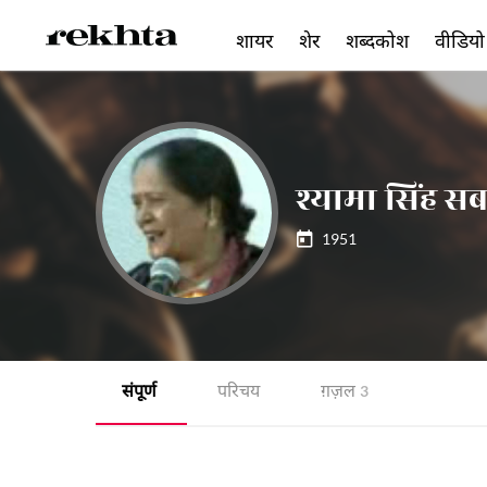
शायर
शेर
शब्दकोश
वीडियो
श्यामा सिंह सब
1951
संपूर्ण
परिचय
ग़ज़ल
3