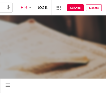
HIN
LOG IN
Get App
Donate