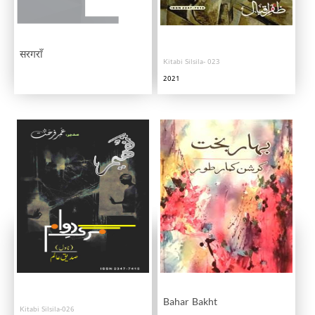
सरगराँ
Kitabi Silsila- 023
2021
Bahar Bakht
Kitabi Silsila-026