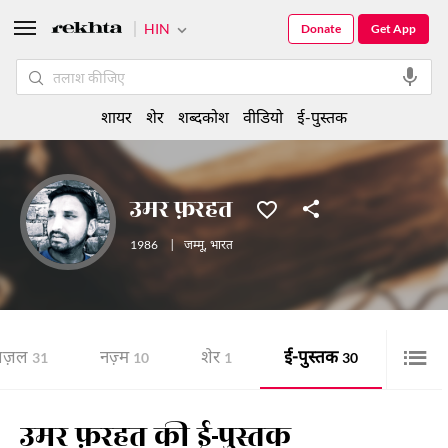
HIN
Donate
Get App
शायर
शेर
शब्दकोश
वीडियो
ई-पुस्तक
उमर फ़रहत
1986
|
जम्मू
,
भारत
़ज़ल
नज़्म
शेर
ई-पुस्तक
31
10
1
30
उमर फ़रहत की ई-पुस्तक