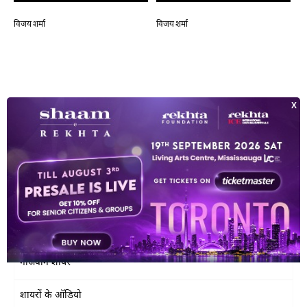
विजय शर्मा
विजय शर्मा
वि
शायरों की सूची
सर्वाधिक पढ़े गये शायर
क्लासिकी शायर
शायरात
नौजवान शायर
शायरों के ऑडियो