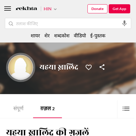
HIN
Donate
Get App
शायर
शेर
शब्दकोश
वीडियो
ई-पुस्तक
यहया ख़ालिद
संपूर्ण
ग़ज़ल
2
यहया ख़ालिद की ग़ज़लें