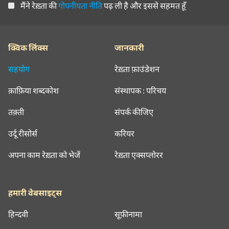
मैंने रेख़्ता की
गोपनीयता नीति
पढ़ ली है और इससे सहमत हूँ
क्विक लिंक्स
जानकारी
सहयोग
रेख़्ता फ़ाउंडेशन
क़ाफ़िया शब्दकोश
संस्थापक : परिचय
तक़्ती
संपर्क कीजिए
उर्दू रीसोर्स
करियर
अपना काम रेख़्ता को भेजें
रेख़्ता एक्सप्लोरर
हमारी वेबसाइट्स
हिन्दवी
सूफ़ीनामा