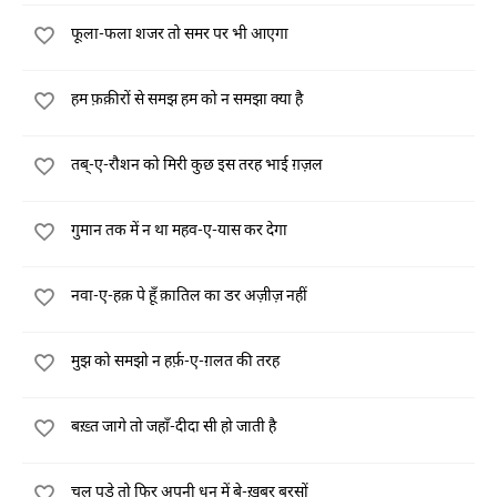
फूला-फला शजर तो समर पर भी आएगा
हम फ़क़ीरों से समझ हम को न समझा क्या है
तब्-ए-रौशन को मिरी कुछ इस तरह भाई ग़ज़ल
गुमान तक में न था महव-ए-यास कर देगा
नवा-ए-हक़ पे हूँ क़ातिल का डर अज़ीज़ नहीं
मुझ को समझो न हर्फ़-ए-ग़लत की तरह
बख़्त जागे तो जहाँ-दीदा सी हो जाती है
चल पड़े तो फिर अपनी धुन में बे-ख़बर बरसों