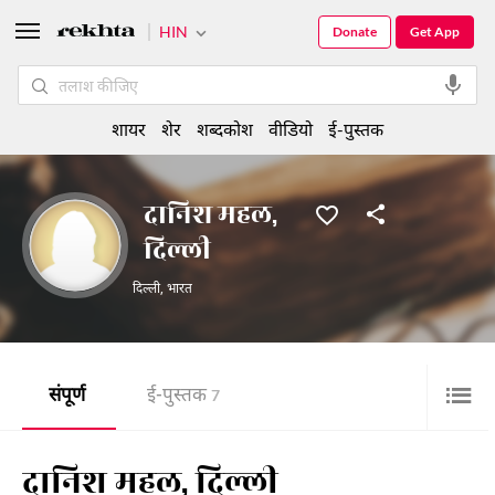
HIN
Donate
Get App
शायर
शेर
शब्दकोश
वीडियो
ई-पुस्तक
दानिश महल,
दिल्ली
दिल्ली
,
भारत
संपूर्ण
ई-पुस्तक
7
दानिश महल, दिल्ली