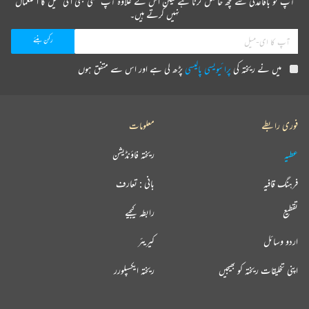
آپ کو باقاعدگی سے کچھ حاصل کرنا ہے لیکن اس کے علاوہ آپ کسی بھی ای میل کا استعمال
نہیں کرتے ہیں۔
میں نے ریختہ کی
پرائیویسی پالیسی
پڑھ لی ہے اور اس سے متفق ہوں
فوری رابطے
معلومات
عطیہ
ریختہ فاؤنڈیشن
فرہنگ قافیہ
بانی : تعارف
تقطیع
رابطہ کیجیے
اردو وسائل
کیریئر
اپنی تخلیقات ریختہ کو بھیجیں
ریختہ ایکسپلورر