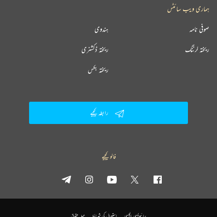
ہماری ویب سائٹس
صوفی نامہ
ہندوی
ریختہ لرننگ
ریختہ ڈکشنری
ریختہ بکس
رابطہ کیجیے
فالو کیجیے
پرائیویسی پالیسی
استعمال کی شرائط
جملہ حقوق