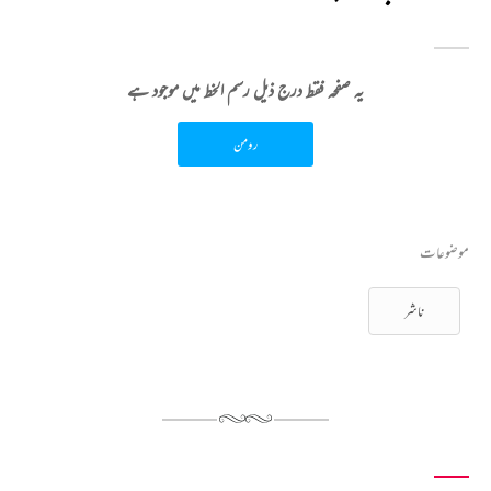
یہ صفحہ فقط درج ذیل رسم الخط میں موجود ہے
رومن
موضوعات
ناشر