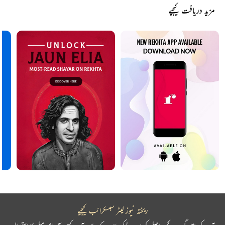
مزید دریافت کیجیے
ریختہ نیوز لیٹر سبسکرائب کیجیے