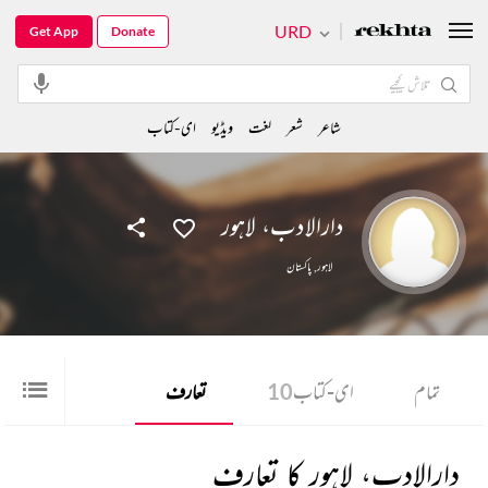
URD
Get App
Donate
شاعر
شعر
لغت
ویڈیو
ای-کتاب
دارالادب، لاہور
لاہور
,
پاکستان
تمام
ای-کتاب
10
تعارف
دارالادب، لاہور کا تعارف