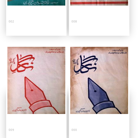
002
008
009
000