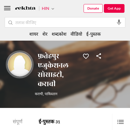
HIN
Donate
Get App
शायर
शेर
शब्दकोश
वीडियो
ई-पुस्तक
फ़तेहपुर
एजुकेशनल
सोसाइटी,
कराची
कराची
,
पाकिस्तान
संपूर्ण
ई-पुस्तक
31