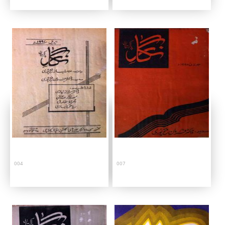
004
007