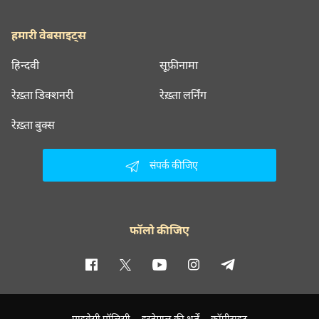
हमारी वेबसाइट्स
हिन्दवी
सूफ़ीनामा
रेख़्ता डिक्शनरी
रेख़्ता लर्निंग
रेख़्ता बुक्स
संपर्क कीजिए
फॉलो कीजिए
प्राइवेसी पॉलिसी
इस्तेमाल की शर्तें
कॉपीराइट