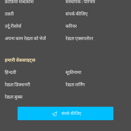
क़ाफ़िया शब्दकोश
संस्थापक : परिचय
तक़्ती
संपर्क कीजिए
उर्दू रीसोर्स
करियर
अपना काम रेख़्ता को भेजें
रेख़्ता एक्सप्लोरर
हमारी वेबसाइट्स
हिन्दवी
सूफ़ीनामा
रेख़्ता डिक्शनरी
रेख़्ता लर्निंग
रेख़्ता बुक्स
संपर्क कीजिए