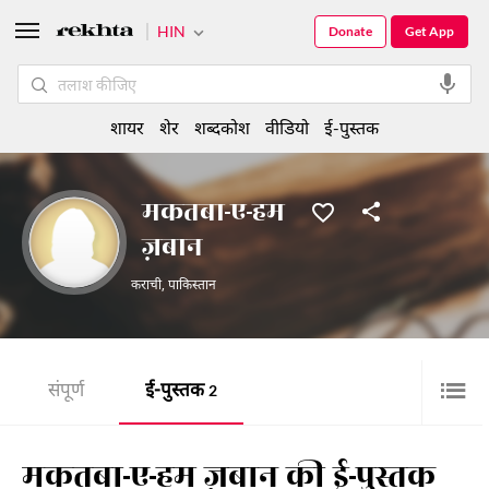
HIN
Donate
Get App
शायर
शेर
शब्दकोश
वीडियो
ई-पुस्तक
मकतबा-ए-हम
ज़बान
कराची
,
पाकिस्तान
संपूर्ण
ई-पुस्तक
2
मकतबा-ए-हम ज़बान की ई-पुस्तक