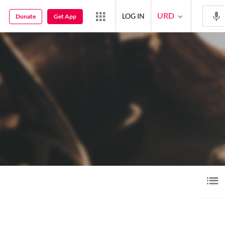
URD
LOG IN
Donate
Get App