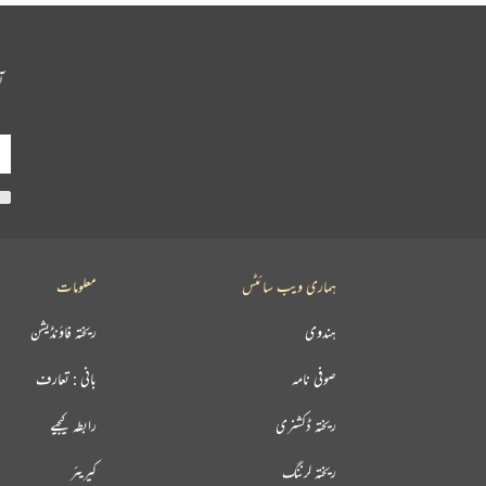
آ
ہماری ویب سائٹس
معلومات
ہندوی
ریختہ فاؤنڈیشن
صوفی نامہ
بانی : تعارف
ریختہ ڈکشنری
رابطہ کیجیے
ریختہ لرننگ
کیریئر