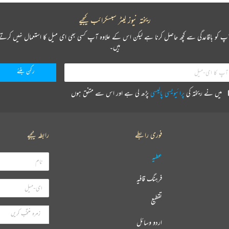
ریختہ نیوز لیٹر سبسکرائب کیجیے
پ کو باقاعدگی سے کچھ حاصل کرنا ہے لیکن اس کے علاوہ آپ کسی بھی ای میل کا استعمال نہیں کرتے
ہیں۔
میں نے ریختہ کی
پرائیویسی پالیسی
پڑھ لی ہے اور اس سے متفق ہوں
فوری رابطے
رابطہ کیجیے
عطیہ
فرہنگ قافیہ
تقطیع
اردو وسائل