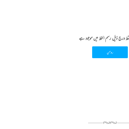
فقط درج ذیل رسم الخط میں موجود ہے
رومن