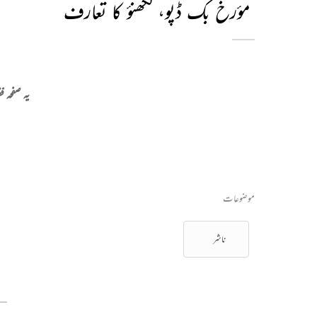
مؤرخ بک ڈپو، لکھنؤ کا تعارف
یہ صفحہ 
موضوعات
ناشر