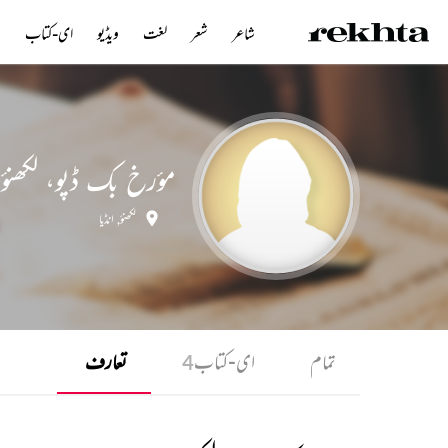
شاعر
شعر
لغت
ویڈیو
ای-کتاب
ن
مؤرخ بک ڈپو، لکھنؤ
لکھنؤ
,
انڈیا
تمام
ای-کتاب
تعارف
4