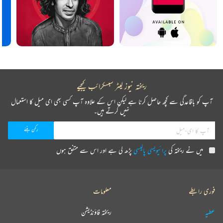
ریختہ نیوز لیٹر سبسکرائب کیجیے
آپ کو باقاعدگی سے کچھ حاصل کرنا ہے لیکن اس کے علاوہ آپ کسی بھی ای میل کا استعمال
نہیں کرتے ہیں۔
میں نے ریختہ کی
پرائیویسی پالیسی
پڑھ لی ہے اور اس سے متفق ہوں
فوری رابطے
معلومات
عطیہ
ریختہ فاؤنڈیشن