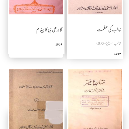
غالب کی عظمت
گاندھی جی کا پیغام
غالب اسٹڈیز-002
1969
1969