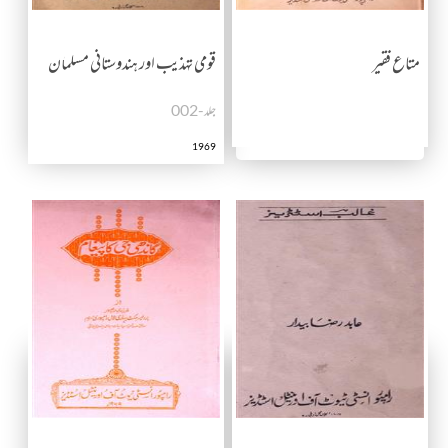
متاع فقیر
قومی تہذیب اور ہندوستانی مسلمان
جلد-002
1969