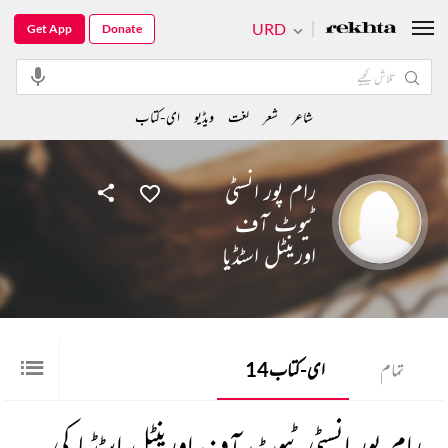
URD
Get App
Donate
شاعر
شعر
لغت
ویڈیو
ای-کتاب
رام پور انسٹی
ٹیوٹ آف
اورینٹل اسٹڈیإ
تمام
ای-کتاب
14
رام پور انسٹی ٹیوٹ آف اورینٹل اسٹڈیإ کی