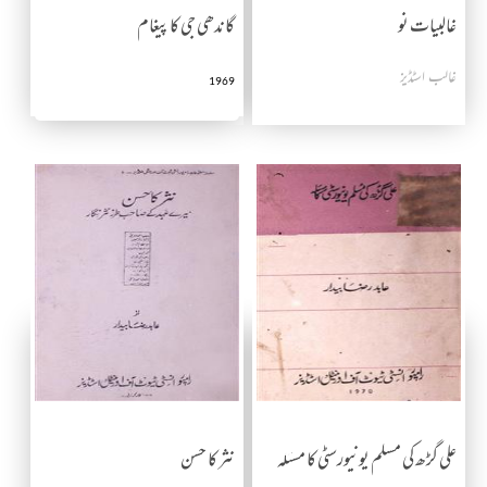
غالبیات نو
گاندھی جی کا پیغام
غالب اسٹڈیز
1969
علی گڑھ کی مسلم یونیورسٹی کا مسئلہ
نثر کا حسن