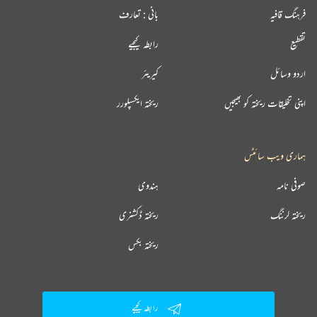
فرہنگ قافیہ
بانی : تعارف
تقطیع
رابطہ کیجیے
اردو وسائل
کیریئر
اپنی تخلیقات ریختہ کو بھیجیں
ریختہ ایکسپلورر
ہماری ویب سائٹس
صوفی نامہ
ہندوی
ریختہ لرننگ
ریختہ ڈکشنری
ریختہ بکس
رابطہ کیجیے