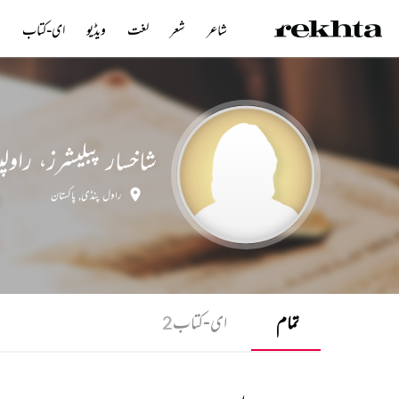
شاعر
شعر
لغت
ویڈیو
ای-کتاب
ن
شاخسار پبلیشرز، راول
راول پنڈی
,
پاکستان
تمام
ای-کتاب
2