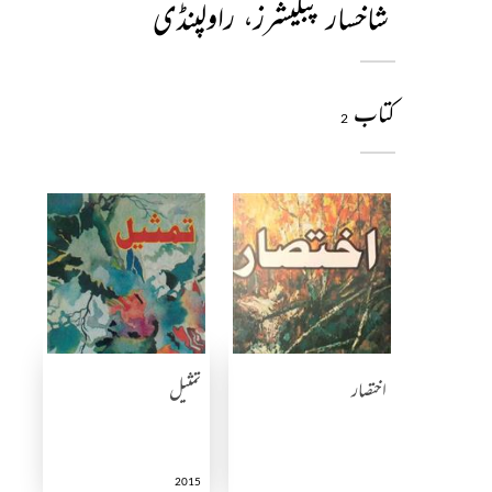
شاخسار پبلیشرز، راولپنڈی
کتاب
2
اختصار
تمثیل
2015