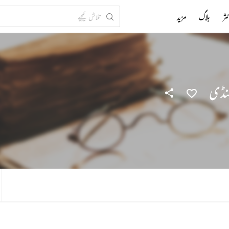
ثر
بلاگ
مزید
پنڈی