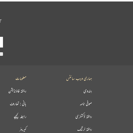
آ
ہماری ویب سائٹس
معلومات
ہندوی
ریختہ فاؤنڈیشن
صوفی نامہ
بانی : تعارف
ریختہ ڈکشنری
رابطہ کیجیے
ریختہ لرننگ
کیریئر