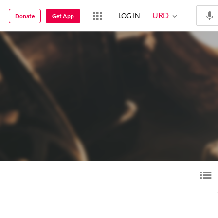
URD
LOG IN
Donate
Get App