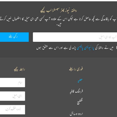
ریختہ نیوز لیٹر سبسکرائب کیجیے
پ کو باقاعدگی سے کچھ حاصل کرنا ہے لیکن اس کے علاوہ آپ کسی بھی ای میل کا استعمال نہیں کرتے
ہیں۔
میں نے ریختہ کی
پرائیویسی پالیسی
پڑھ لی ہے اور اس سے متفق ہوں
فوری رابطے
رابطہ کیجیے
عطیہ
فرہنگ قافیہ
تقطیع
اردو وسائل