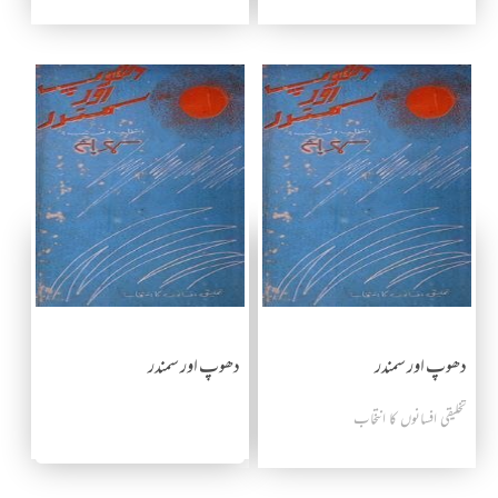
دھوپ اور سمندر
دھوپ اور سمندر
تخلیقی افسانوں کا انتخاب