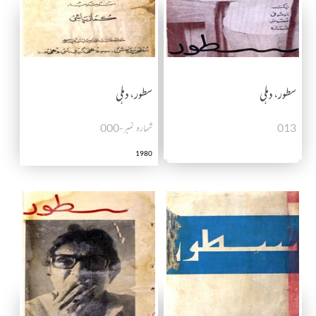
سطور، دہلی
سطور، دہلی
013
شمارہ نمبر-000
1980