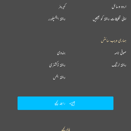
اردو وسائل
کیریئر
اپنی تخلیقات ریختہ کو بھیجیں
ریختہ ایکسپلورر
ہماری ویب سائٹس
صوفی نامہ
ہندوی
ریختہ لرننگ
ریختہ ڈکشنری
ریختہ بکس
رابطہ کیجیے
فالو کیجیے