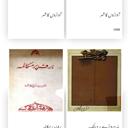
آوازوں کا شہر
آوازوں کا شہر
1988
بند دروازے پر دستک
برف پر مکالمہ