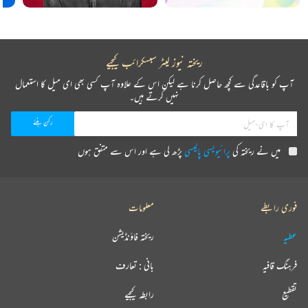
ریختہ نیوز لیٹر سبسکرائب کیجیے
آپ کو باقاعدگی سے کچھ حاصل کرنا ہے لیکن اس کے علاوہ آپ کسی بھی ای میل کا استعمال
نہیں کرتے ہیں۔
میں نے ریختہ کی
پرائیویسی پالیسی
پڑھ لی ہے اور اس سے متفق ہوں
فوری رابطے
معلومات
عطیہ
ریختہ فاؤنڈیشن
فرہنگ قافیہ
بانی : تعارف
تقطیع
رابطہ کیجیے