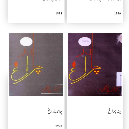
1981
1986
چند چراغ
چاند چراغ
1994