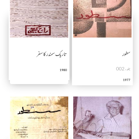
سطور
تاریک سمندر کا سفر
جلد۔002
1980
1977