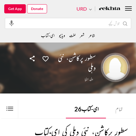
URD
Get App
Donate
شاعر
شعر
لغت
ویڈیو
ای-کتاب
سطور پرکاشن، نئی
دہلی
دلی
,
انڈیا
تمام
ای-کتاب
26
سطور پرکاشن، نئی دہلی کی ای-کتاب