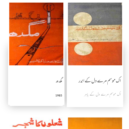
اک موسم مرے دل کے اندر
مگدھ
اک موسم مرے دل کے باہر
1985