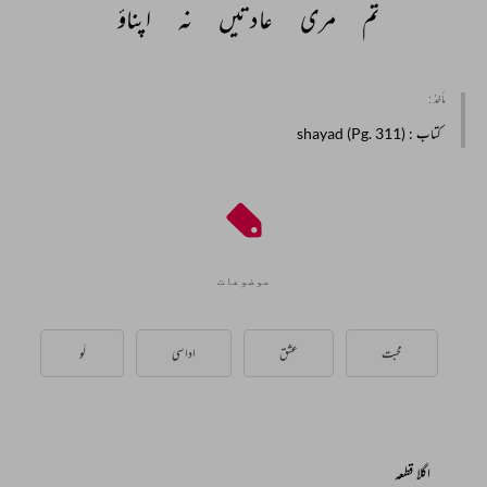
تم 
مری 
عادتیں 
نہ 
اپناؤ 
مأخذ :
کتاب
: shayad (Pg. 311)
موضوعات
محبت
عشق
اداسی
لَو
اگلا قطعہ