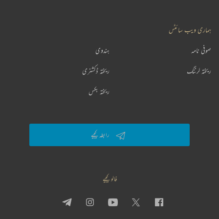
ہماری ویب سائٹس
صوفی نامہ
ہندوی
ریختہ لرننگ
ریختہ ڈکشنری
ریختہ بکس
رابطہ کیجیے
فالو کیجیے