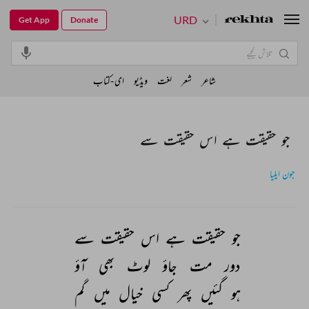
URD
Get App
Donate
شاعر
شعر
لغت
ویڈیو
ای-کتاب
جو حقیقت ہے اس حقیقت سے
جون ایلیا
جو 
حقیقت 
ہے 
اس 
حقیقت 
سے 
دور 
مت 
جاؤ 
لوٹ 
بھی 
آؤ 
ہو 
گئیں 
پھر 
کسی 
خیال 
میں 
گم 