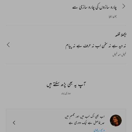
چارہ سازوں کی چارہ سازی سے
جون ایلیا
پچھلا قطعہ
نہ دید ہے نہ سخن اب نہ حرف ہے نہ پیام
فیض احمد فیض
آپ یہ بھی پڑھ سکتے ہیں
ہماری پسند
اب بھی اک لب میں اور تبسم میں
حد_فاصل ہے ایک دوری ہے
وسیم بریلوی