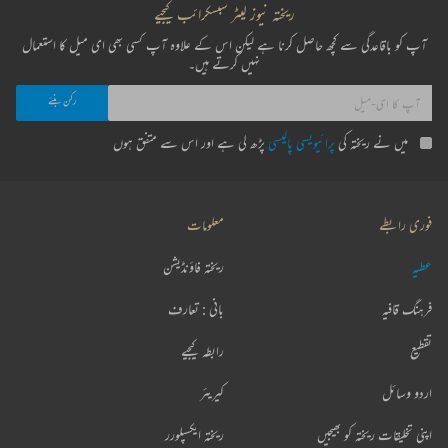
ریختہ نیوز لیٹر سبسکرائب کیجیے
آپ کو باقاعدگی سے کچھ حاصل کرنا ہے لیکن اس کے علاوہ آپ کسی بھی ای میل کا استعمال
نہیں کرتے ہیں۔
میں نے ریختہ کی
پرائیویسی پالیسی
پڑھ لی ہے اور اس سے متفق ہوں
فوری رابطے
معلومات
عطیہ
ریختہ فاؤنڈیشن
فرہنگ قافیہ
بانی : تعارف
تقطیع
رابطہ کیجیے
اردو وسائل
کیریئر
اپنی تخلیقات ریختہ کو بھیجیں
ریختہ ایکسپلورر