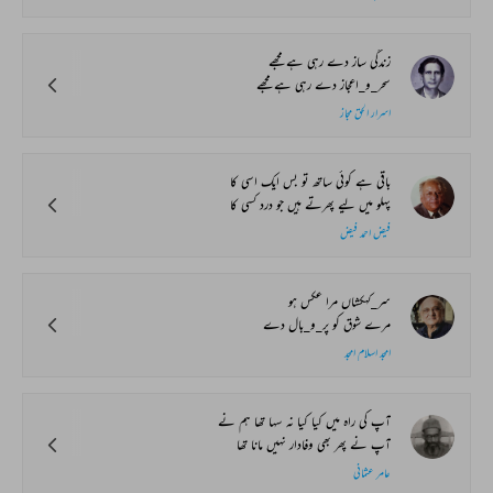
زندگی ساز دے رہی ہے مجھے
سحر_و_اعجاز دے رہی ہے مجھے
اسرار الحق مجاز
باقی ہے کوئی ساتھ تو بس ایک اسی کا
پہلو میں لیے پھرتے ہیں جو درد کسی کا
فیض احمد فیض
سر_کہکشاں مرا عکس ہو
مرے شوق کو پر_و_بال دے
امجد اسلام امجد
آپ کی راہ میں کیا کیا نہ سہا تھا ہم نے
آپ نے پھر بھی وفادار نہیں مانا تھا
عامر عثمانی