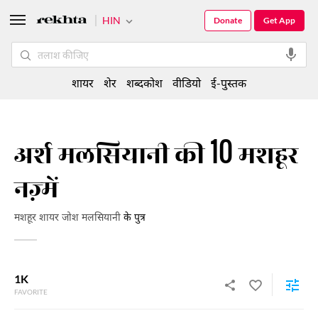
HIN
Donate
Get App
शायर
शेर
शब्दकोश
वीडियो
ई-पुस्तक
अर्श मलसियानी की 10 मशहूर
नज़्में
मशहूर शायर जोश मलसियानी
के पुत्र
1K
FAVORITE