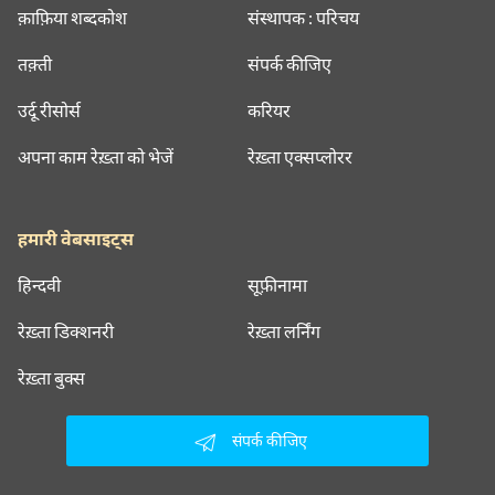
क़ाफ़िया शब्दकोश
संस्थापक : परिचय
तक़्ती
संपर्क कीजिए
उर्दू रीसोर्स
करियर
अपना काम रेख़्ता को भेजें
रेख़्ता एक्सप्लोरर
हमारी वेबसाइट्स
हिन्दवी
सूफ़ीनामा
रेख़्ता डिक्शनरी
रेख़्ता लर्निंग
रेख़्ता बुक्स
संपर्क कीजिए