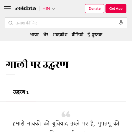
HIN
Donate
Get App
शायर
शेर
शब्दकोश
वीडियो
ई-पुस्तक
गाली पर उद्धरण
उद्धरण
1
हमारी 
गायकी 
की 
बुनियाद 
तब्ले 
पर 
है, 
गुफ़्तगू 
की 