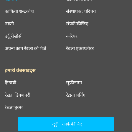
क़ाफ़िया शब्दकोश
संस्थापक : परिचय
तक़्ती
संपर्क कीजिए
उर्दू रीसोर्स
करियर
अपना काम रेख़्ता को भेजें
रेख़्ता एक्सप्लोरर
हमारी वेबसाइट्स
हिन्दवी
सूफ़ीनामा
रेख़्ता डिक्शनरी
रेख़्ता लर्निंग
रेख़्ता बुक्स
संपर्क कीजिए