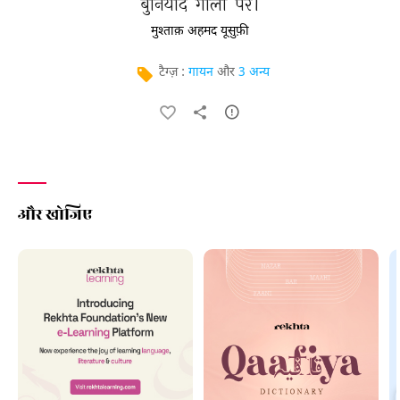
बुनियाद 
गाली 
पर। 
मुश्ताक़ अहमद यूसुफ़ी
टैग्ज़ :
गायन
और
3 अन्य
और खोजिए